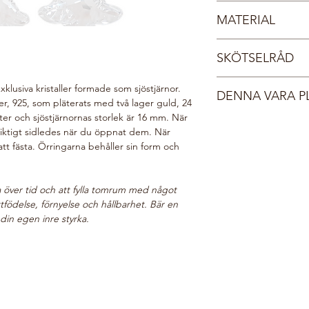
Fri frakt inom Sverige
kända för att vara h
MATERIAL
Dina smycken leverera
nöd och symboliserad
smyckesask med Tångr
vackert med havet.
Sterlingsilver 925
i sin tur i ett vadder
SKÖTSELRÅD
Guld 24 karat
till dig. Du får ett ma
Bär ett smycke ur vår
Kristall
postats, normalt sett
Våra pärlor och krist
havet.
klusiva kristaller formade som sjöstjärnor.
smycke inom 1-4 dag
DENNA VARA P
vilken ger en fantasti
er, 925, som pläterats med två lager guld, 24
Brinner det i knutarna
lyster och undvika att
ter och sjöstjärnornas storlek är 16 mm. När
Din beställning gör v
tangring925@outlook.c
dessa skötselråd.
rsiktigt sidledes när du öppnat dem. När
i vår webshop planter
Förvara smycket sk
 att fästa. Örringarna behåller sin form och
välgörenhetsorganis
originalförpacknin
här:
Do Good Look 
Ta på smycket sist
Ta alltid av smyck
lva över tid och att fylla tomrum med något
diskar.
yttfödelse, förnyelse och hållbarhet. Bär en
Applicera hårspra
 din egen inre styrka.
produkter innan
d
Rengör smycket r
med en torr, mjuk 
Undvik kontakt me