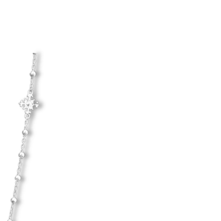
Hanna Ardéhn