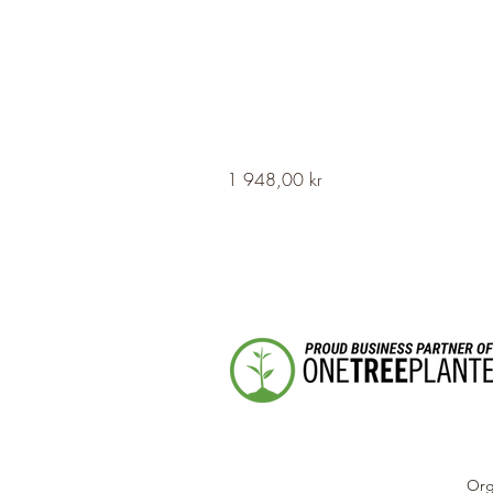
HERVOR
Pris
1 948,00 kr
Cross
Fleury
Long
Silver
Necklace
Org