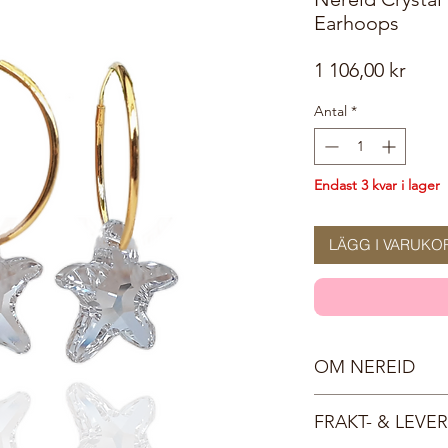
Earhoops
Pris
1 106,00 kr
Antal
*
Endast 3 kvar i lager
LÄGG I VARUKO
OM NEREID
Nereiderna var i gre
FRAKT- & LEV
döttrar. De styrde öv
tillsammans havsgude