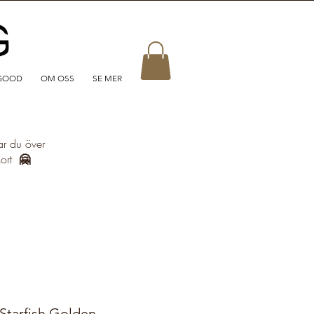
GOOD
OM OSS
SE MER
ar du över
kort
🤗
 Starfish Golden