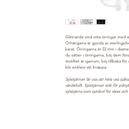
Glittrande små söta örringar med ex
Örhängena är gjorda av sterlingsilv
karat. Örringarna är 22 mm i diame
du sätter i örringarna, böj dem fö
örstiftet är igenom, böj tillbaka för
blir enklare att knäppa.
Sjöstjärnan lär oss att hela oss sjä
värdefullt. Sjöstjärnan står för pån
sjöstjärna som symbol för dess och