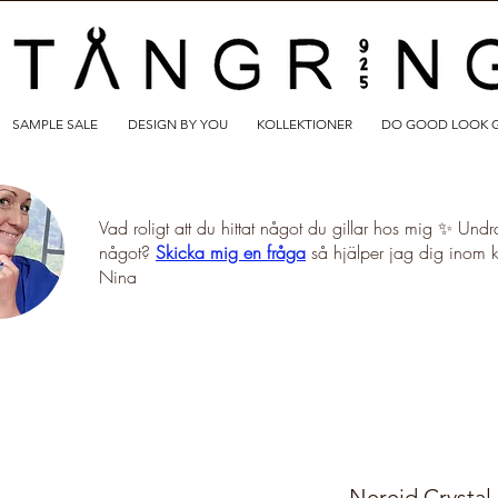
SAMPLE SALE
DESIGN BY YOU
KOLLEKTIONER
DO GOOD LOOK 
Vad roligt att du hittat något du gillar hos mig ✨ Undr
något?
Skicka mig en fråga
så hjälper jag dig inom 
Nina
Nereid Crystal