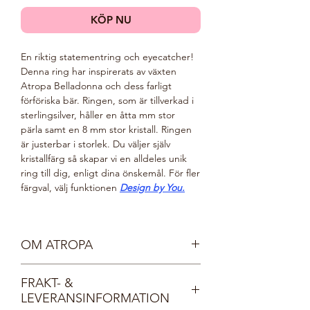
KÖP NU
En riktig statementring och eyecatcher!
Denna ring har inspirerats av växten
Atropa Belladonna och dess farligt
förföriska bär. Ringen, som är tillverkad i
sterlingsilver, håller en åtta mm stor
pärla samt en 8 mm stor kristall. Ringen
är justerbar i storlek. Du väljer själv
kristallfärg så skapar vi en alldeles unik
ring till dig, enligt dina önskemål. För fler
färgval, välj funktionen
Design by You.
OM ATROPA
Vår sköna gudinna Atropa är mild, vänlig
FRAKT- &
och mystisk. Hon vakar över skogens alla
LEVERANSINFORMATION
djur och växter och bär smycken