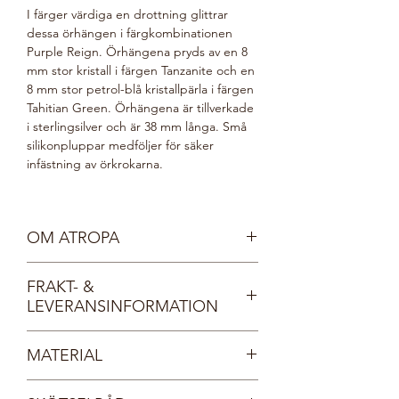
I färger värdiga en drottning glittrar
dessa örhängen i färgkombinationen
Purple Reign. Örhängena pryds av en 8
mm stor kristall i färgen Tanzanite och en
8 mm stor petrol-blå kristallpärla i färgen
Tahitian Green. Örhängena är tillverkade
i sterlingsilver och är 38 mm långa. Små
silikonpluppar medföljer för säker
infästning av örkrokarna.
OM ATROPA
Vår sköna gudinna Atropa är mild, vänlig
FRAKT- &
och mystisk. Hon vakar över skogens alla
LEVERANSINFORMATION
djur och växter och bär smycken
inspirerade av naturen. Atropas omtanke
Fri frakt inom Sverige, direkt till din
för allt levande gör valet av pärlor enkelt
MATERIAL
brevlåda.
- de tillverkas av finaste kristall, så inga
Dina smycken levereras i en vacker, FSC-
musslor kommer till skada.
Sterlingsilver 925
certifierad smyckesask med sidenband.