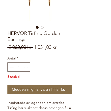
HERVOR Tirfing Golden
Earrings
Ordinarie
Reapris
 2 062,00 kr 
1 031,00 kr
pris
Antal
*
Slutsåld
Meddela mig när varan finns i lager
Inspirerade av legenden om svärdet
Tirfing har vi skapat dessa örhängen fulla