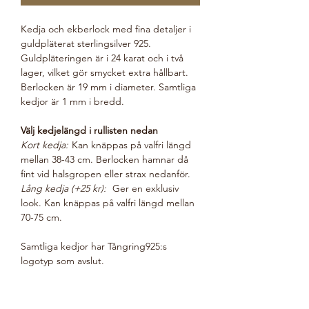
Kedja och ekberlock med fina detaljer i
guldpläterat sterlingsilver 925.
Guldpläteringen är i 24 karat och i två
lager, vilket gör smycket extra hållbart.
Berlocken är 19 mm i diameter. Samtliga
kedjor är 1 mm i bredd.
Välj kedjelängd i rullisten nedan
Kort kedja:
Kan knäppas på valfri längd
mellan 38-43 cm. Berlocken hamnar då
fint vid halsgropen eller strax nedanför.
Lång kedja (+25 kr):
Ger en exklusiv
look. K
an knäppas på valfri längd mellan
70-75 cm.
Samtliga kedjor har Tångring925:s
logotyp som avslut.