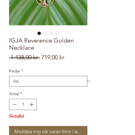
IGJA Reverence Golden
Necklace
Ordinarie
Reapris
 1 438,00 kr 
719,00 kr
pris
Kedja
*
Antal
*
Slutsåld
Meddela mig när varan finns i lager