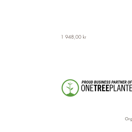
HERVOR
Pris
1 948,00 kr
Cross
Fleury
Long
Silver
Necklace
Org