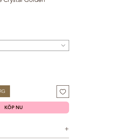
RG
KÖP NU