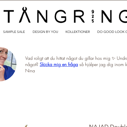
SAMPLE SALE
DESIGN BY YOU
KOLLEKTIONER
DO GOOD LOOK 
Vad roligt att du hittat något du gillar hos mig ✨ Undr
något?
Skicka mig en fråga
så hjälper jag dig inom 
Nina
NAJAD Double 