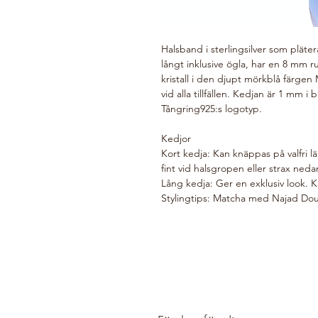
Halsband i sterlingsilver som plät
långt inklusive ögla, har en 8 mm 
kristall i den djupt mörkblå färgen
vid alla tillfällen. Kedjan är 1 mm
Tångring925:s logotyp.
Kedjor
Kort kedja: Kan knäppas på valfri 
fint vid halsgropen eller strax neda
Lång kedja: Ger en exklusiv look. 
Stylingtips: Matcha med Najad Dou