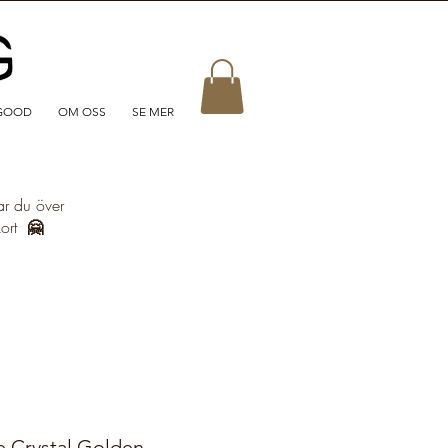
GOOD
OM OSS
SE MER
ar du över
kort
🤗
Crystal Golden