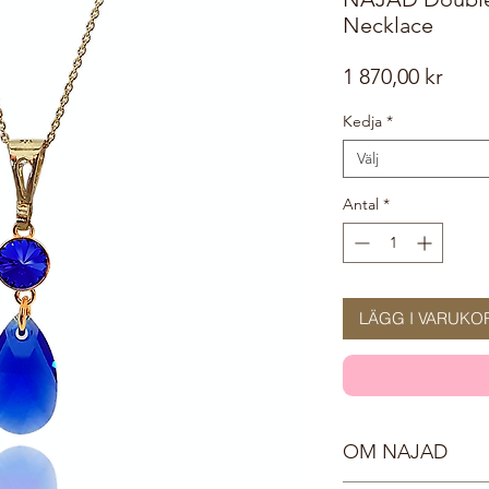
Necklace
Pris
1 870,00 kr
Kedja
*
Välj
Antal
*
LÄGG I VARUKO
OM NAJAD