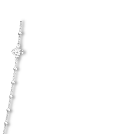
Hanna Ardéhn