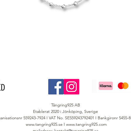
Tångring925 AB
Etablerat 2020 i Jönköping, Sverige
anisationsnr 559243-7924 I VAT No. SE559243792401 I Bankgironr 5455-
www.tangring925.se
I
www.tangring925.com
mailadress:
kontakt@tangring925.se