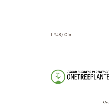
HERVOR
Pris
1 948,00 kr
Cross
Fleury
Long
Silver
Necklace
Org