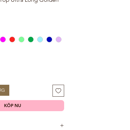
RG
KÖP NU