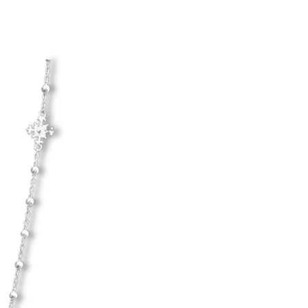
d hårda material.
Hanna Ardéhn