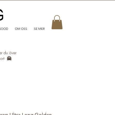
GOOD
OM OSS
SE MER
ar du över
kort
🤗
rop Ultra Long Golden