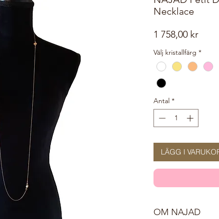
Necklace
Pris
1 758,00 kr
Välj kristallfärg
*
Antal
*
LÄGG I VARUKO
OM NAJAD