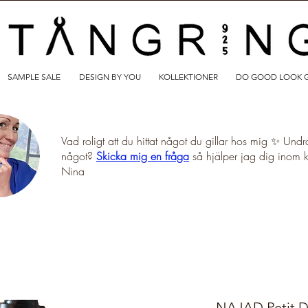
SAMPLE SALE
DESIGN BY YOU
KOLLEKTIONER
DO GOOD LOOK 
Vad roligt att du hittat något du gillar hos mig ✨ Undr
något?
Skicka mig en fråga
så hjälper jag dig inom 
Nina
NAJAD Petit D