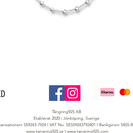
Tångring925 AB
Etablerat 2020 i Jönköping, Sverige
anisationsnr 559243-7924 I VAT No. SE559243792401 I Bankgironr 5455-
www.tangring925.se
I
www.tangring925.com