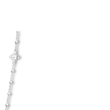
egelbundet genom att putsa det
trasa.
d hårda material.
Hanna Ardéhn