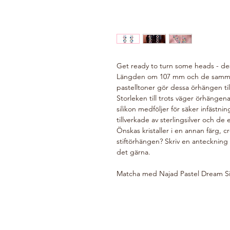
Get ready to turn some heads - de
Längden om 107 mm och de sammanla
pastelltoner gör dessa örhängen till 
Storleken till trots väger örhängen
silikon medföljer för säker infästn
tillverkade av sterlingsilver och de e
Önskas kristaller i en annan färg, cr
stiftörhängen? Skriv en anteckning
det gärna.
Matcha med Najad Pastel Dream Sil