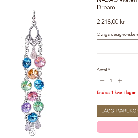
Dream
Pris
2 218,00 kr
Övriga designönskemål
Antal
*
Endast 1 kvar i lager
LÄGG I VARUKO