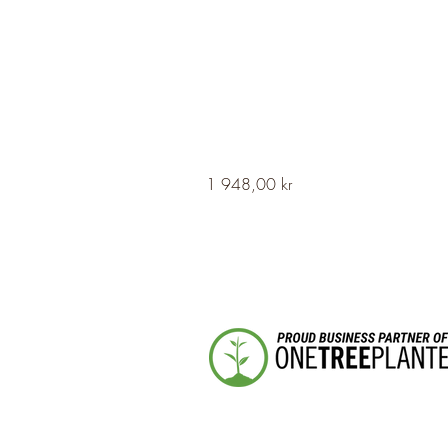
HERVOR
Pris
1 948,00 kr
Cross
Fleury
Long
Silver
Necklace