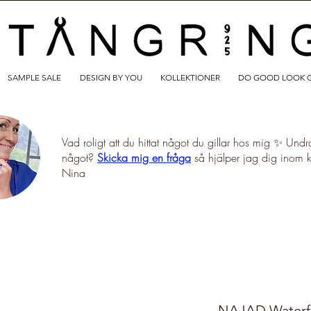
SAMPLE SALE
DESIGN BY YOU
KOLLEKTIONER
DO GOOD LOOK 
Vad roligt att du hittat något du gillar hos mig ✨ Undr
något?
Skicka mig en fråga
så hjälper jag dig inom 
Nina
NAJAD Waterfall