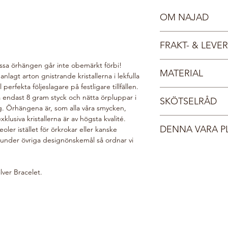
OM NAJAD
Möt våra vackra nymf
FRAKT- & LEV
sjöar och vattendrag 
gnistrande som det k
Fri frakt inom Sverige,
ssa örhängen går inte obemärkt förbi!
spralliga och glada. 
MATERIAL
Dina smycken leverera
gt arton gnistrande kristallerna i lekfulla
deras smycken kommer
smyckesask med sidenb
perfekta följeslagare på festligare tillfällen.
Sterlingsilver 925
ett vadderat FSC-certi
a endast 8 gram styck och nätta örpluppar i
SKÖTSELRÅD
Kristall
Du får ett mail med s
ing. Örhängena är, som alla våra smycken,
order har postats. Ör
xklusiva kristallerna är av högsta kvalité.
Kristaller och kristal
och postas inom 3-5 
DENNA VARA P
eoler istället för örkrokar eller kanske
vilken ger en fantasti
Behöver du expressleve
 under övriga designönskemål så ordnar vi
lyster och undvika att
Din beställning gör v
kontaktformulär så åt
dessa skötselråd.
i vår webshop planter
Förvara smycket sk
välgörenhetsorganis
ver Bracelet.
originalförpacknin
här:
Do Good Look 
Ta på smycket sist
Ta alltid av smyck
diskar.
Applicera hårspra
produkter innan
d