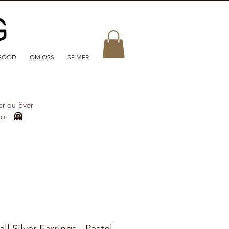
GOOD
OM OSS
SE MER
ar du över
kort
🤗
 Silver Earrings - Pastel