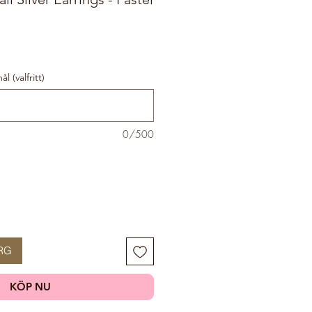
 (valfritt)
0/500
RG
KÖP NU