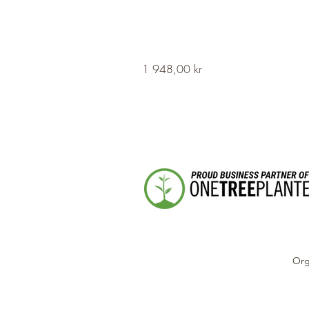
HERVOR
Pris
1 948,00 kr
Cross
Fleury
Long
Silver
Necklace
Org