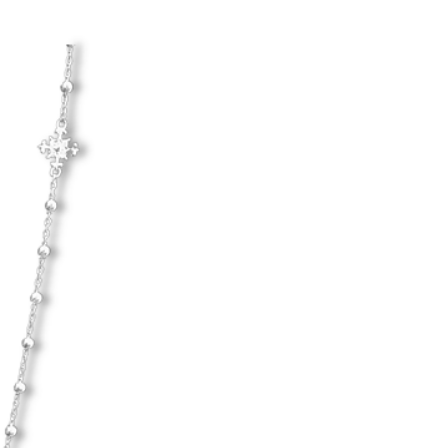
Hanna Ardéhn