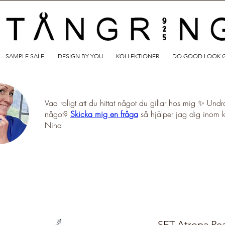
SAMPLE SALE
DESIGN BY YOU
KOLLEKTIONER
DO GOOD LOOK 
Vad roligt att du hittat något du gillar hos mig ✨ Undr
något?
Skicka mig en fråga
så hjälper jag dig inom 
Nina
SET Atropa Pear