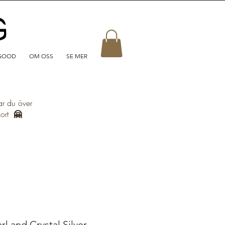
GOOD
OM OSS
SE MER
ar du över
kort
🤗
l and Crystal Silver