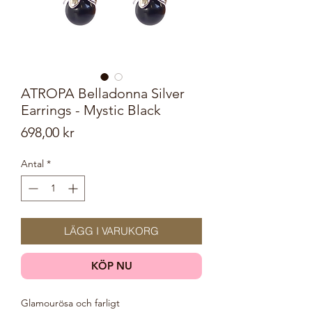
ATROPA Belladonna Silver
Earrings - Mystic Black
Pris
698,00 kr
Antal
*
LÄGG I VARUKORG
KÖP NU
Glamourösa och farligt