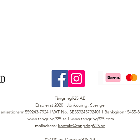
Tångring925 AB
Etablerat 2020 i Jönköping, Sverige
anisationsnr 559243-7924 I VAT No. SE559243792401 I Bankgironr 5455-
www.tangring925.se
I
www.tangring925.com
mailadress:
kontakt@tangring925.se
©2020 by Tångring925 AB