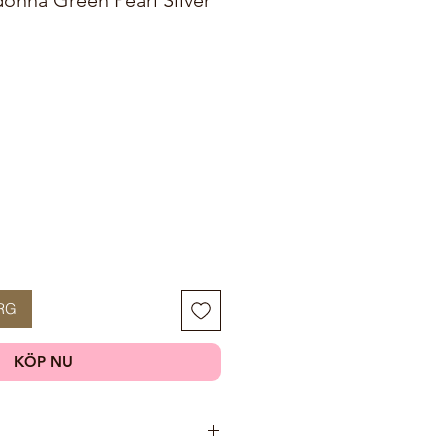
RG
KÖP NU