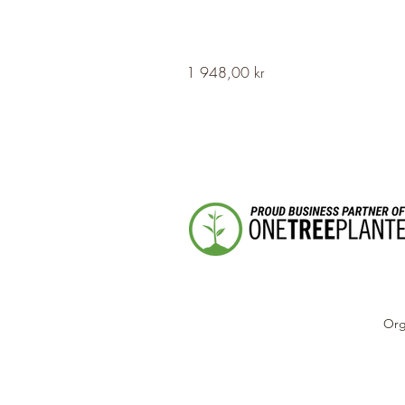
HERVOR
Pris
1 948,00 kr
Cross
Fleury
Long
Silver
Necklace
Org