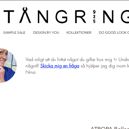
SAMPLE SALE
DESIGN BY YOU
KOLLEKTIONER
DO GOOD LOOK 
Vad roligt att du hittat något du gillar hos mig ✨ Undr
något?
Skicka mig en fråga
så hjälper jag dig inom 
Nina
ATROPA Bellad