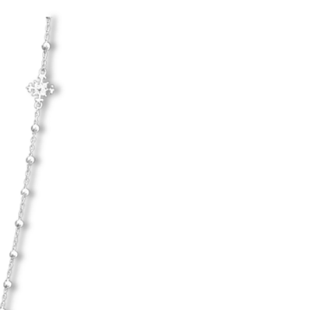
d hårda material.
Hanna Ardéhn