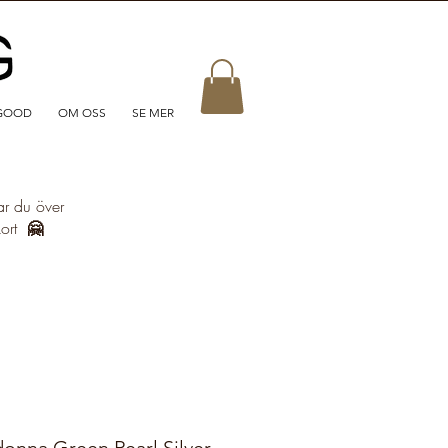
GOOD
OM OSS
SE MER
ar du över
kort
🤗
onna Green Pearl Silver