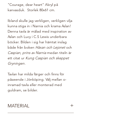
"Courage, dear heart" Akryl på
kanvasduk. Storlek 80x61 cm.
Ibland skulle jag verkligen, verkligen vilja
kunna stiga in i Narnia och krama Aslan!
Denna tavla är målad med inspiration av
Aslan och Lucy i C.S Lewis underbara
böcker. Bilden i sig har hämtat inslag
både från boken
Häxan och Lejonet
och
Caspian, prins av Narnia
medan titeln är
ett citat ur
Kung Caspian och skeppet
Gryningen
.
Tavlan har milda färger och finns för
påseende i Jönköping. Välj mellan o-
inramad tavla eller monterad med
guldram, se bilder.
MATERIAL