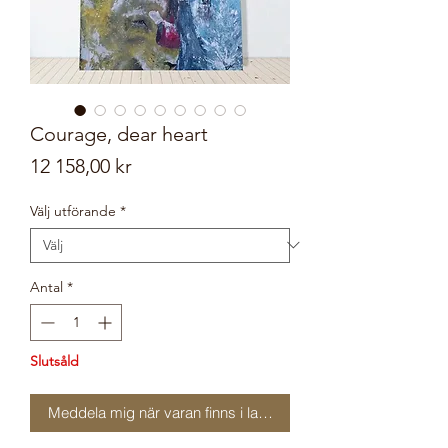
Courage, dear heart
Pris
12 158,00 kr
Välj utförande
*
Antal
*
Slutsåld
Meddela mig när varan finns i lager