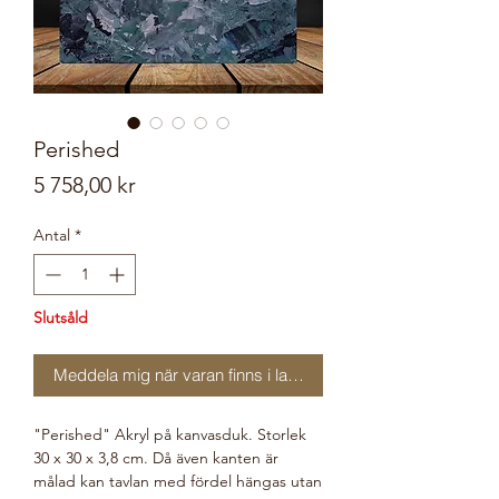
Perished
Pris
5 758,00 kr
Antal
*
Slutsåld
Meddela mig när varan finns i lager
"Perished" Akryl på kanvasduk. Storlek
30 x 30 x 3,8 cm. Då även kanten är
målad kan tavlan med fördel hängas utan