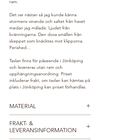
ram.
Det var nästan så jag kunde känna
stormens vinande och saltet från havet
medan jag målade. Ljudet från
bränningarna. Den dova smällen från
skeppet som knäcktes mot klipporna.
Perished...
Tavlan finns för påseende i Jönköping
och levereras utan ram och
upphängningsanordning. Priset
inkluderar frakt, om tavlan kan hämtas på
plats i Jönköping kan priset förhandlas.
MATERIAL
Akryl
FRAKT- &
Kanvasduk i 100% bomull på kilram i trä
LEVERANSINFORMATION