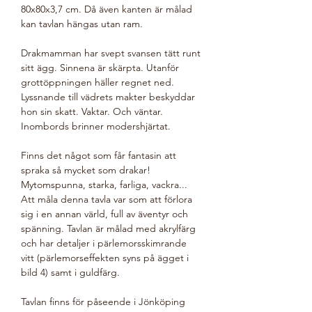
80x80x3,7 cm. Då även kanten är målad
kan tavlan hängas utan ram.
Drakmamman har svept svansen tätt runt
sitt ägg. Sinnena är skärpta. Utanför
grottöppningen häller regnet ned.
Lyssnande till vädrets makter beskyddar
hon sin skatt. Vaktar. Och väntar.
Inombords brinner modershjärtat.
Finns det något som får fantasin att
spraka så mycket som drakar!
Mytomspunna, starka, farliga, vackra...
Att måla denna tavla var som att förlora
sig i en annan värld, full av äventyr och
spänning. Tavlan är målad med akrylfärg
och har detaljer i pärlemorsskimrande
vitt (pärlemorseffekten syns på ägget i
bild 4) samt i guldfärg.
Tavlan finns för påseende i Jönköping