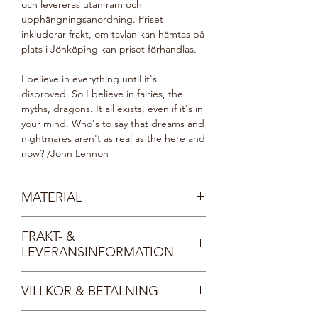
och levereras utan ram och
upphängningsanordning. Priset
inkluderar frakt, om tavlan kan hämtas på
plats i Jönköping kan priset förhandlas.
I believe in everything until it's
disproved. So I believe in fairies, the
myths, dragons. It all exists, even if it's in
your mind. Who's to say that dreams and
nightmares aren't as real as the here and
now? /John Lennon
MATERIAL
Akryl
FRAKT- &
Kanvasduk i 100% bomull på kilram i trä
LEVERANSINFORMATION
Fri frakt inom Sverige.
VILLKOR & BETALNING
Din tavla levereras väl emballerad med
postombud. Du får ett mail från oss så
Betalning sker med kort (Stripe), Pay-Pal