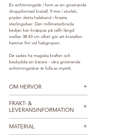
En enhörningstår i form av en gnistrande
droppformad kristall, 9 mm i storlek,
pryder detta halsband i finaste
sterlingsilver. Den millimeterbreda
kedjan kan knäppas på valfri längd
mellan 38-43 cm vilket gör att kristallen
hamnar fint vid halsgropen.
De sades ha magiska krafter och
beskydda sin bärare - våra gnistrande
enhörningstårar är fulla av mystik.
OM HERVOR
Möt Hervor, vår kungadotter och
FRAKT- &
sköldmö. Med inspiration från en isländsk
LEVERANSINFORMATION
legend har vi skapat smycken för kvinnor
med obändig vilja som går sin egen väg
Fri frakt inom Sverige.
och följer sin egen tro. Smycken fulla av
MATERIAL
styrka, mystik och kunglig glans. Rusta
Dina smycken levereras i en vacker, FSC-