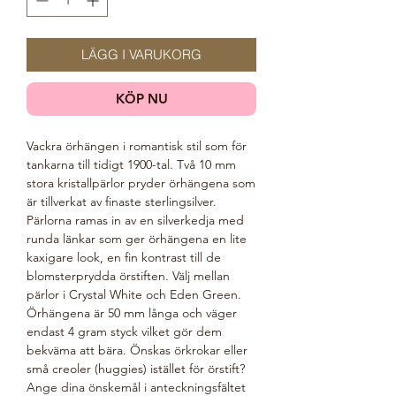
LÄGG I VARUKORG
KÖP NU
Vackra örhängen i romantisk stil som för
tankarna till tidigt 1900-tal. Två 10 mm
stora kristallpärlor pryder örhängena som
är tillverkat av finaste sterlingsilver.
Pärlorna ramas in av en silverkedja med
runda länkar som ger örhängena en lite
kaxigare look, en fin kontrast till de
blomsterprydda örstiften. Välj mellan
pärlor i Crystal White och Eden Green.
Örhängena är 50 mm långa och väger
endast 4 gram styck vilket gör dem
bekväma att bära. Önskas örkrokar eller
små creoler (huggies) istället för örstift?
Ange dina önskemål i anteckningsfältet