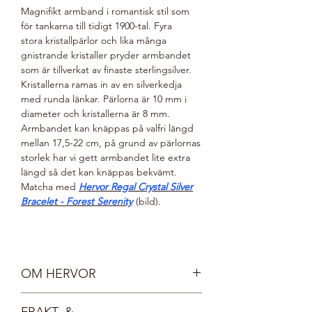
Magnifikt armband i romantisk stil som
för tankarna till tidigt 1900-tal. Fyra
stora kristallpärlor och lika många
gnistrande kristaller pryder armbandet
som är tillverkat av finaste sterlingsilver.
Kristallerna ramas in av en silverkedja
med runda länkar. Pärlorna är 10 mm i
diameter och kristallerna är 8 mm.
Armbandet kan knäppas på valfri längd
mellan 17,5-22 cm, på grund av pärlornas
storlek har vi gett armbandet lite extra
längd så det kan knäppas bekvämt.
Matcha med
Hervor Regal Crystal Silver
Bracelet - Forest Serenity
(bild).
OM HERVOR
Möt Hervor, vår kungadotter och
FRAKT- &