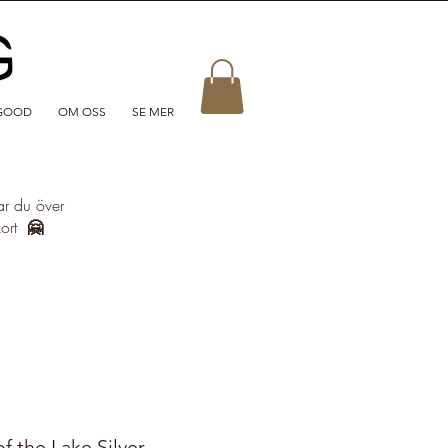
GOOD
OM OSS
SE MER
ar du över
kort
🤗
 the Lake Silver