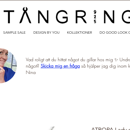
SAMPLE SALE
DESIGN BY YOU
KOLLEKTIONER
DO GOOD LOOK 
Vad roligt att du hittat något du gillar hos mig ✨ Undr
något?
Skicka mig en fråga
så hjälper jag dig inom 
Nina
ATROPA Lady of