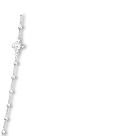
u tar på dig smycket.
egelbundet genom att putsa det
Hanna Ardéhn
trasa.
d hårda material.