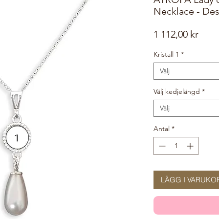
Necklace - Des
Pris
1 112,00 kr
Kristall 1
*
Välj
Välj kedjelängd
*
Välj
Antal
*
LÄGG I VARUKO