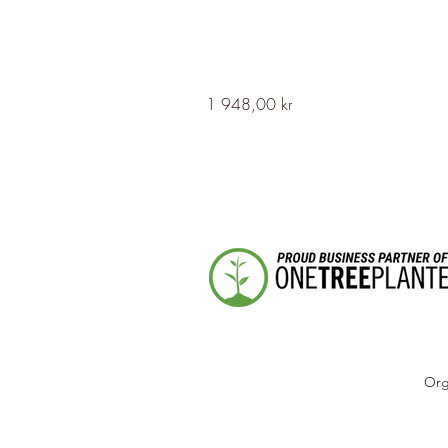
HERVOR
Pris
1 948,00 kr
Cross
Fleury
Long
Silver
Necklace
Org