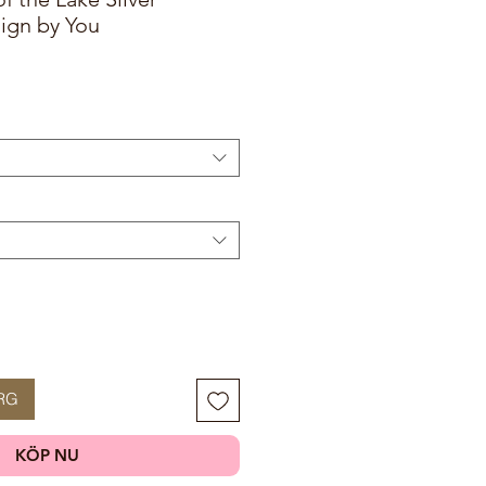
ign by You
RG
KÖP NU