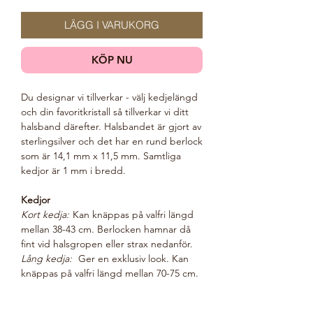
LÄGG I VARUKORG
KÖP NU
Du designar vi tillverkar - välj kedjelängd
och din favoritkristall så tillverkar vi ditt
halsband därefter. Halsbandet är gjort av
sterlingsilver och det har en rund berlock
som är 14,1 mm x 11,5 mm. Samtliga
kedjor är 1 mm i bredd.
Kedjor
Kort kedja:
Kan knäppas på valfri längd
mellan 38-43 cm. Berlocken hamnar då
fint vid halsgropen eller strax nedanför.
Lång kedja:
Ger en exklusiv look. Kan
knäppas på valfri längd mellan 70-75 cm.