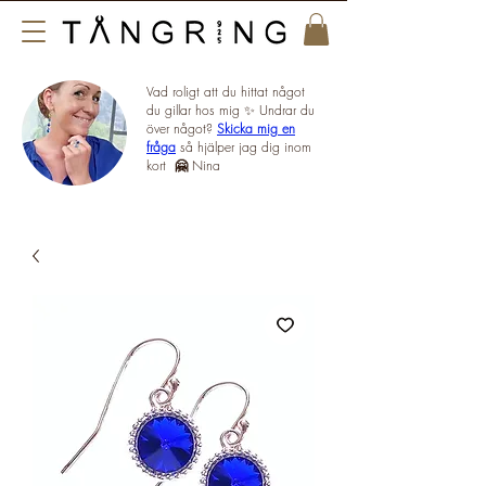
Vad roligt att du hittat något
du gillar hos mig ✨ Undrar du
över något?
Skicka mig en
fråga
så hjälper jag dig inom
kort
🤗
Nina