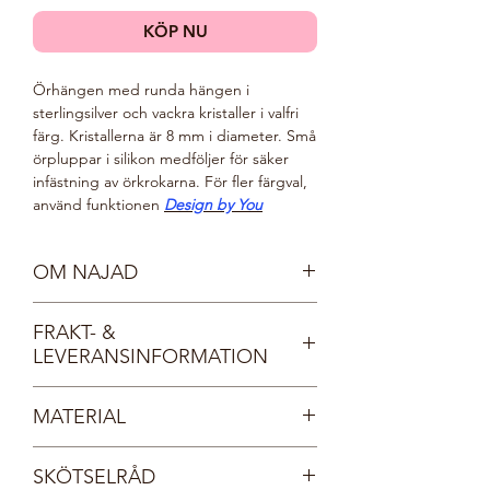
KÖP NU
Örhängen med runda hängen i
sterlingsilver och vackra kristaller i valfri
färg. Kristallerna är 8 mm i diameter. Små
örpluppar i silikon medföljer för säker
infästning av örkrokarna. För fler färgval,
använd funktionen
Design by You
OM NAJAD
Möt våra vackra nymfer, Najaderna!
FRAKT- &
Najaderna bor i sjöar och vattendrag och
LEVERANSINFORMATION
bär kristallprydda smycken, lika
gnistrande som det klaraste vatten.
Fri frakt inom Sverige.
Najaderna är spralliga och glada. De
MATERIAL
Dina smycken levereras i en vacker, FSC-
älskar glitter och glamour och deras
certifierad smyckesask med
smycken kommer i regnbågens alla
Sterlingsilver 925
Tångring925:s logotyp. Asken lägger vi i
färger.
SKÖTSELRÅD
Kristall
sin tur i ett vadderat FSC-certifierat