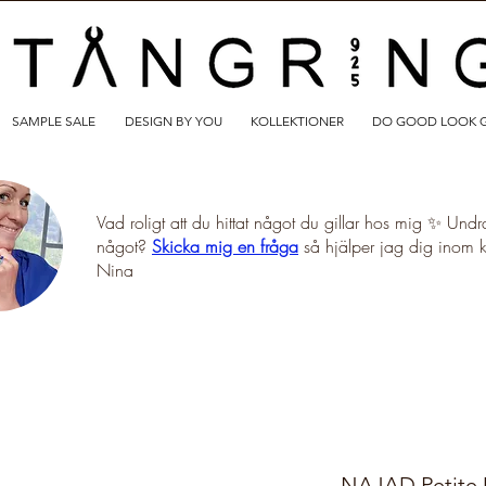
SAMPLE SALE
DESIGN BY YOU
KOLLEKTIONER
DO GOOD LOOK 
Vad roligt att du hittat något du gillar hos mig ✨ Undr
något?
Skicka mig en fråga
så hjälper jag dig inom 
Nina
NAJAD Petite D