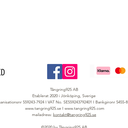
Tångring925 AB
Etablerat 2020 i Jönköping, Sverige
anisationsnr 559243-7924 I VAT No. SE559243792401 I Bankgironr 5455-
www.tangring925.se
I
www.tangring925.com
mailadress:
kontakt@tangring925.se
©2020 by Tångring925 AB