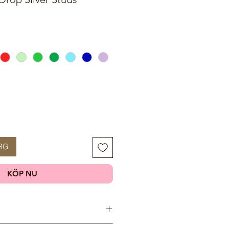
RG
KÖP NU
er, Najaderna! Najaderna bor i