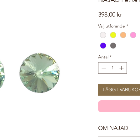
Pris
398,00 kr
Välj utförande
*
Antal
*
LÄGG I VARUKO
OM NAJAD
Möt våra vackra nymf