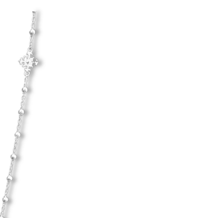
Hanna Ardéhn