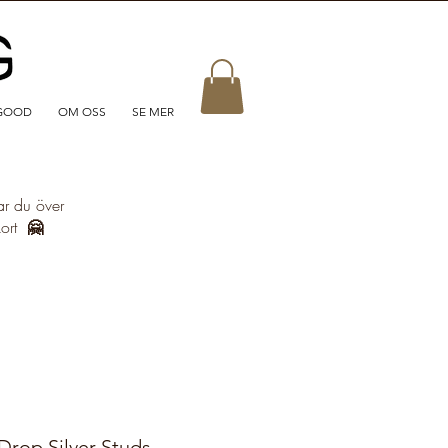
GOOD
OM OSS
SE MER
ar du över
kort
🤗
rop Silver Studs