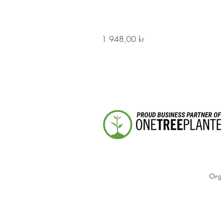
HERVOR
Pris
1 948,00 kr
Cross
Fleury
Long
Silver
Necklace
Org