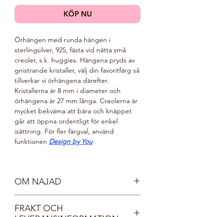
KÖP NU
Örhängen med runda hängen i
sterlingsilver, 925, fästa vid nätta små
creoler, s.k. huggies. Hängena pryds av
gnistrande kristaller, välj din favoritfärg så
tillverkar vi örhängena därefter.
Kristallerna är 8 mm i diameter och
örhängena är 27 mm långa. Creolerna är
mycket bekväma att bära och knäppet
går att öppna ordentligt för enkel
isättning. För fler färgval, använd
funktionen
Design by You
OM NAJAD
Möt våra vackra nymfer, Najaderna!
FRAKT OCH
Najaderna bor i sjöar och vattendrag och