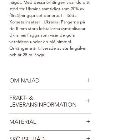
något. Med dessa örhängen visar du ditt
stöd för Ukraina samtidigt som 20% av
försäljningspriset doneras till Röda
Korsets insatser i Ukraina. Färgerna på
de 8 mm stora kristallerna symboliserar
Ukrainas flagga som visar de gula
vetefälten under en blå himmel.
Örhängena är tillverade av sterlingsilver
och är 28 m långa.
OM NAJAD
Möt våra vackra nymfer, Najaderna!
FRAKT- &
Najaderna bor i sjöar och vattendrag och
LEVERANSINFORMATION
bär kristallprydda smycken, lika
gnistrande som det klaraste vatten.
Fri frakt inom Sverige, direkt till din
Najaderna är spralliga och glada. De
MATERIAL
brevlåda.
älskar glitter och glamour och deras
Dina smycken levereras i en vacker, FSC-
smycken kommer i regnbågens alla
Sterlingsilver 925
certifierad smyckesask med sidenband.
färger.
SKÖTSELRÅD
Kristall