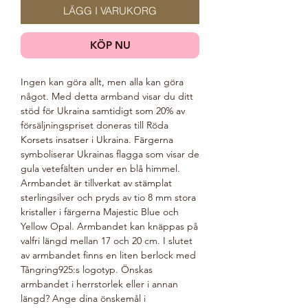
LÄGG I VARUKORG
KÖP NU
Ingen kan göra allt, men alla kan göra
något. Med detta armband visar du ditt
stöd för Ukraina samtidigt som 20% av
försäljningspriset doneras till Röda
Korsets insatser i Ukraina. Färgerna
symboliserar Ukrainas flagga som visar de
gula vetefälten under en blå himmel.
Armbandet är tillverkat av stämplat
sterlingsilver och pryds av tio 8 mm stora
kristaller i färgerna Majestic Blue och
Yellow Opal. Armbandet kan knäppas på
valfri längd mellan 17 och 20 cm. I slutet
av armbandet finns en liten berlock med
Tångring925:s logotyp. Önskas
armbandet i herrstorlek eller i annan
längd? Ange dina önskemål i