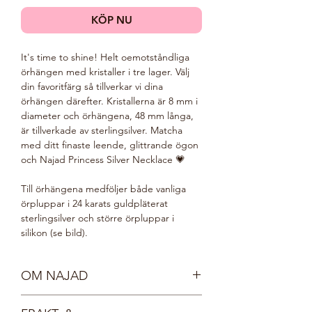
KÖP NU
It's time to shine! Helt oemotståndliga
örhängen med kristaller i tre lager. Välj
din favoritfärg så tillverkar vi dina
örhängen därefter. Kristallerna är 8 mm i
diameter och örhängena, 48 mm långa,
är tillverkade av sterlingsilver. Matcha
med ditt finaste leende, glittrande ögon
och Najad Princess Silver Necklace 💗
Till örhängena medföljer både vanliga
örpluppar i 24 karats guldpläterat
sterlingsilver och större örpluppar i
silikon (se bild).
OM NAJAD
Möt våra vackra nymfer, Najaderna!