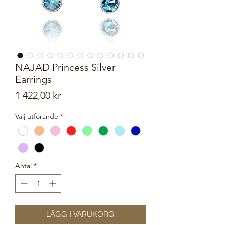
NAJAD Princess Silver
Earrings
Pris
1 422,00 kr
Välj utförande
*
Antal
*
LÄGG I VARUKORG