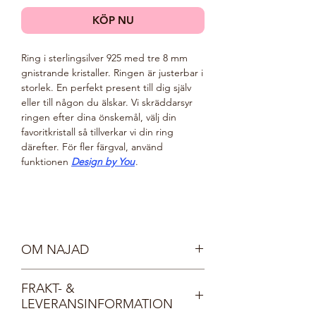
KÖP NU
Ring i sterlingsilver 925 med tre 8 mm
gnistrande kristaller. Ringen är justerbar i
storlek. En perfekt present till dig själv
eller till någon du älskar. Vi skräddarsyr
ringen efter dina önskemål, välj din
favoritkristall så tillverkar vi din ring
därefter. För fler färgval, använd
funktionen
Design by You
.
OM NAJAD
Möt våra vackra nymfer, Najaderna!
FRAKT- &
Najaderna bor i sjöar och vattendrag och
LEVERANSINFORMATION
bär kristallprydda smycken, lika