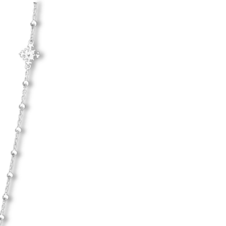
Hanna Ardéhn