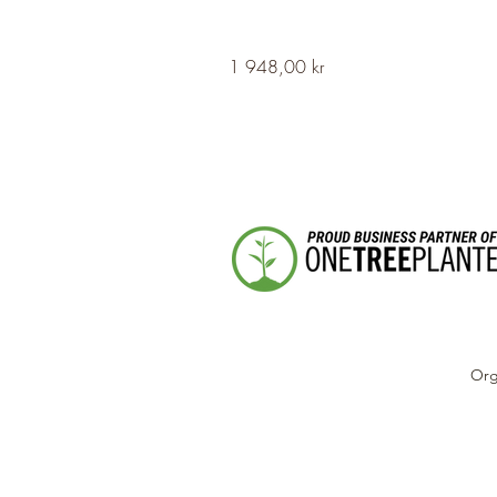
HERVOR
Pris
1 948,00 kr
Cross
Fleury
Long
Silver
Necklace
Org