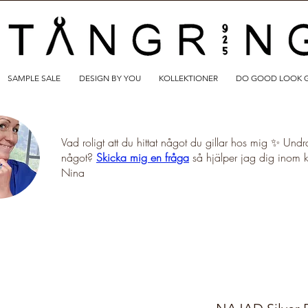
SAMPLE SALE
DESIGN BY YOU
KOLLEKTIONER
DO GOOD LOOK 
Vad roligt att du hittat något du gillar hos mig ✨ Undr
något?
Skicka mig en fråga
så hjälper jag dig inom 
Nina