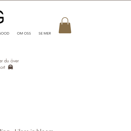
GOOD
OM OSS
SE MER
ar du över
kort
🤗