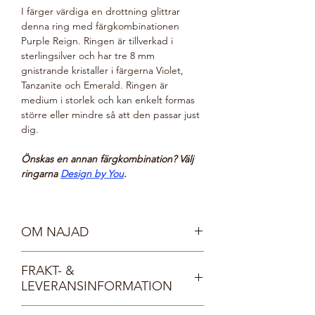
I färger värdiga en drottning glittrar
denna ring med färgkombinationen
Purple Reign. Ringen är tillverkad i
sterlingsilver och har tre 8 mm
gnistrande kristaller i färgerna Violet,
Tanzanite och Emerald. Ringen är
medium i storlek och kan enkelt formas
större eller mindre så att den passar just
dig.
Önskas en annan färgkombination? Välj
ringarna
Design by You
.
OM NAJAD
Möt våra vackra nymfer, Najaderna!
FRAKT- &
Najaderna bor i sjöar och vattendrag och
LEVERANSINFORMATION
bär kristallprydda smycken, lika
gnistrande som det klaraste vatten.
Fri frakt inom Sverige, direkt till din