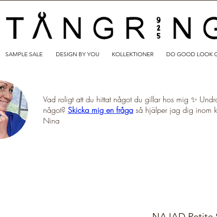
SAMPLE SALE
DESIGN BY YOU
KOLLEKTIONER
DO GOOD LOOK 
Vad roligt att du hittat något du gillar hos mig ✨ Undr
något?
Skicka mig en fråga
så hjälper jag dig inom 
Nina
NAJAD Petite S