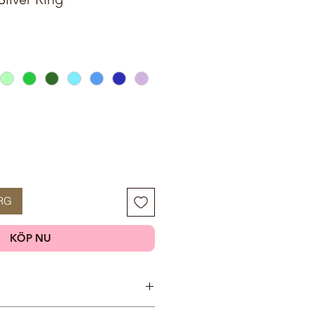
RG
KÖP NU
er, Najaderna! Najaderna bor i