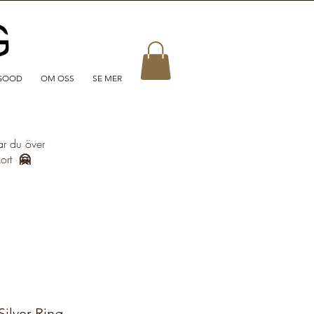
GOOD
OM OSS
SE MER
ar du över
kort
🤗
ilver Ring