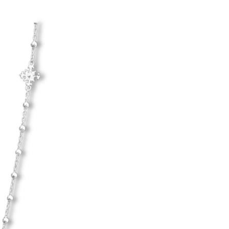
Hanna Ardéhn