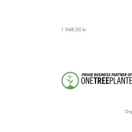
HERVOR
Pris
1 948,00 kr
Cross
Fleury
Long
Silver
Necklace
Org