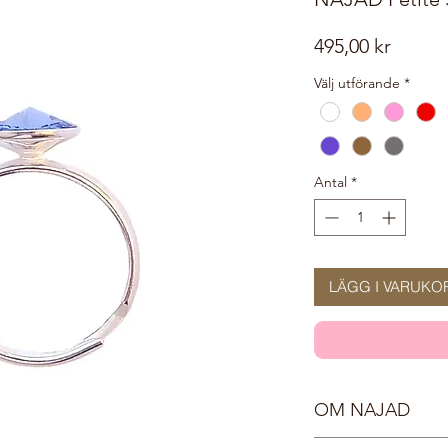
Pris
495,00 kr
Välj utförande
*
Antal
*
LÄGG I VARUKO
OM NAJAD
Möt våra vackra nymf