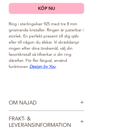
KÖP NU
Ring i sterlingsilver 925 med tre 8 mm
gnistrande kristaller. Ringen är justerbar i
storlek. En perfekt present till dig själv
eller till någon du älskar. Vi skräddarsyr
ringen efter dina önskemål, välj din
favoritkristall så tillverkar vi din ring
därefter. För fler färgval, använd
funktionen
Design by You
.
OM NAJAD
Möt våra vackra nymfer, Najaderna!
FRAKT- &
Najaderna bor i sjöar och vattendrag och
LEVERANSINFORMATION
bär kristallprydda smycken, lika