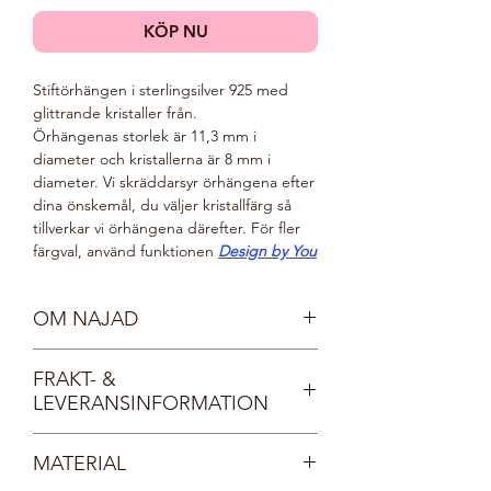
KÖP NU
Stiftörhängen i sterlingsilver 925 med
glittrande kristaller från.
Örhängenas
storlek är 11,3 mm i
diameter och kristallerna är 8 mm i
diameter. Vi skräddarsyr örhängena efter
dina önskemål, du väljer kristallfärg så
tillverkar vi örhängena därefter. För fler
färgval, använd funktionen
Design by You
OM NAJAD
Möt våra vackra nymfer, Najaderna!
FRAKT- &
Najaderna bor i sjöar och vattendrag och
LEVERANSINFORMATION
bär kristallprydda smycken, lika
gnistrande som det klaraste vatten.
Fri frakt inom Sverige.
Najaderna är spralliga och glada. De
MATERIAL
Dina smycken levereras i en vacker, FSC-
älskar glitter och glamour och deras
certifierad smyckesask med