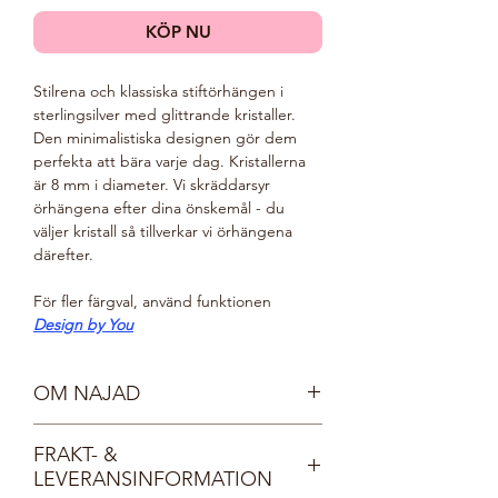
KÖP NU
Stilrena och klassiska stiftörhängen i
sterlingsilver med glittrande kristaller.
Den minimalistiska designen gör dem
perfekta att bära varje dag. K
ristallerna
är 8 mm i diameter. Vi skräddarsyr
örhängena efter dina önskemål - du
väljer kristall så tillverkar vi örhängena
därefter.
För fler färgval, använd funktionen
Design by You
OM NAJAD
Möt våra vackra nymfer, Najaderna!
FRAKT- &
Najaderna bor i sjöar och vattendrag och
LEVERANSINFORMATION
bär kristallprydda smycken, lika