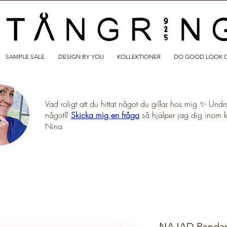
SAMPLE SALE
DESIGN BY YOU
KOLLEKTIONER
DO GOOD LOOK 
Vad roligt att du hittat något du gillar hos mig ✨ Undr
något?
Skicka mig en fråga
så hjälper jag dig inom 
Nina
NAJAD Pendant