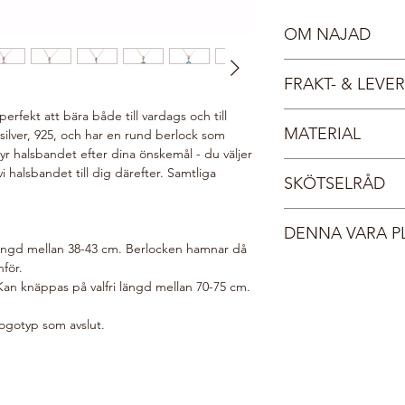
OM NAJAD
Najaderna var i greki
FRAKT- & LEV
styrde över floder, b
kollektionen NAJAD är
perfekt att bära både till vardags och till
Fri frakt inom Sverige
glittrande vatten. Ren
MATERIAL
gsilver, 925, och har en rund berlock som
Dina smycken leverera
det liv.
yr halsbandet efter dina önskemål - du väljer
smyckesask med Tångr
Sterlingsilver 925
 vi halsbandet till dig därefter. Samtliga
i sin tur i ett vadder
SKÖTSELRÅD
Kristall
till dig. Du får ett ma
postats, normalt sett
Våra kristaller och kr
Brinner det i knutarna
DENNA VARA P
vilken ger en fantasti
längd mellan 38-43 cm. Berlocken hamnar då
tangring925@outlook.c
lyster och undvika att
Din beställning gör v
nför.
dessa skötselråd.
i vår webshop planter
K
an knäppas på valfri längd mellan 70-75 cm.
Förvara smycket sk
välgörenhetsorganis
originalförpacknin
här:
Do Good Look 
logotyp som avslut.
Ta på smycket sist
Ta alltid av smyck
diskar.
Applicera hårspra