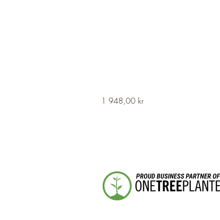
HERVOR
Pris
1 948,00 kr
Cross
Fleury
Long
Silver
Necklace