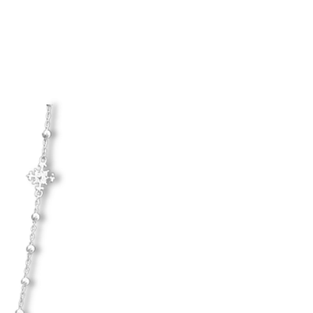
u tar på dig smycket.
egelbundet genom att putsa det
trasa.
d hårda material.
Hanna Ardéhn