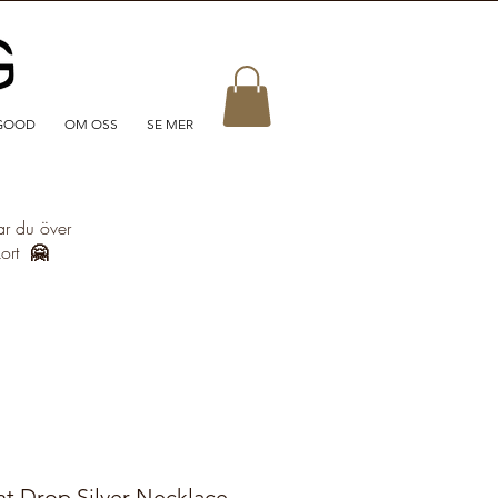
GOOD
OM OSS
SE MER
ar du över
kort
🤗
 Drop Silver Necklace