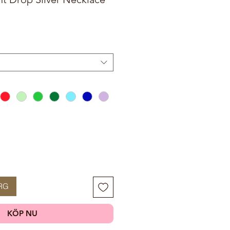
RG
KÖP NU