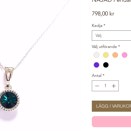
Pris
798,00 kr
Kedja
*
Välj
Välj utförande
*
Antal
*
LÄGG I VARUKO