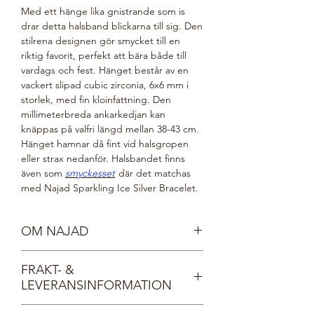
Med ett hänge lika gnistrande som is
drar detta halsband blickarna till sig. Den
stilrena designen gör smycket till en
riktig favorit, perfekt att bära både till
vardags och fest. Hänget består av en
vackert slipad cubic zirconia, 6x6 mm i
storlek, med fin kloinfattning. Den
millimeterbreda ankarkedjan kan
knäppas på valfri längd mellan 38-43 cm.
Hänget hamnar då fint vid halsgropen
eller strax nedanför. Halsbandet finns
även som
smyckesset
där det matchas
med Najad Sparkling Ice Silver Bracelet.
OM NAJAD
Möt våra vackra nymfer, Najaderna!
FRAKT- &
Najaderna bor i sjöar och vattendrag och
LEVERANSINFORMATION
bär kristallprydda smycken, lika
gnistrande som det klaraste vatten.
Fri frakt inom Sverige.