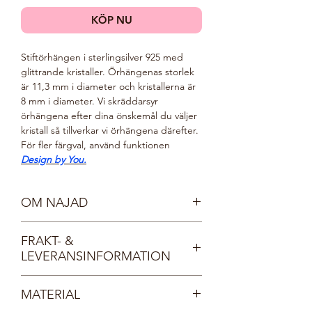
KÖP NU
Stiftörhängen i sterlingsilver 925 med
glittrande kristaller. Örhängenas
storlek
är 11,3 mm i diameter och kristallerna är
8 mm i diameter. Vi skräddarsyr
örhängena efter dina önskemål du väljer
kristall så tillverkar vi örhängena därefter.
För fler färgval, använd funktionen
Design by You.
OM NAJAD
Möt våra vackra nymfer, Najaderna!
FRAKT- &
Najaderna bor i sjöar och vattendrag och
LEVERANSINFORMATION
bär kristallprydda smycken, lika
gnistrande som det klaraste vatten.
Fri frakt inom Sverige.
Najaderna är spralliga och glada. De
MATERIAL
Dina smycken levereras i en vacker, FSC-
älskar glitter och glamour och deras
certifierad smyckesask med