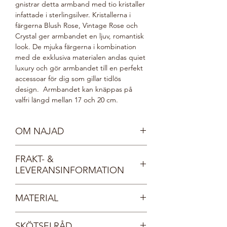
gnistrar detta armband med tio kristaller
infattade i sterlingsilver. Kristallerna i
färgerna Blush Rose, Vintage Rose och
Crystal ger armbandet en ljuv, romantisk
look. De mjuka färgerna i kombination
med de exklusiva materialen andas quiet
luxury och gör armbandet till en perfekt
accessoar för dig som gillar tidlös
design. Armbandet kan knäppas på
valfri längd mellan 17 och 20 cm.
OM NAJAD
Möt våra vackra nymfer, Najaderna!
FRAKT- &
Najaderna bor i sjöar och vattendrag och
LEVERANSINFORMATION
bär kristallprydda smycken, lika
gnistrande som det klaraste vatten.
Fri frakt inom Sverige.
Najaderna är spralliga och glada. De
MATERIAL
Dina smycken levereras i en vacker, FSC-
älskar glitter och glamour och deras
certifierad smyckesask med
smycken kommer i regnbågens alla
Sterlingsilver 925
Tångring925:s logotyp. Asken lägger vi i
färger.
SKÖTSELRÅD