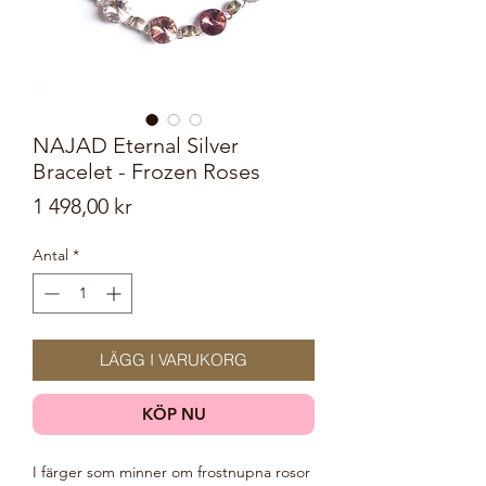
NAJAD Eternal Silver
Bracelet - Frozen Roses
Pris
1 498,00 kr
Antal
*
LÄGG I VARUKORG
KÖP NU
I färger som minner om frostnupna rosor