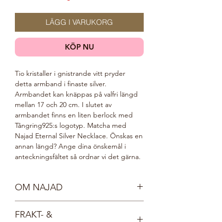
LÄGG I VARUKORG
KÖP NU
Tio kristaller i gnistrande vitt pryder
detta armband i finaste silver.
Armbandet kan knäppas på valfri längd
mellan 17 och 20 cm. I slutet av
armbandet finns en liten berlock med
Tångring925:s logotyp. Matcha med
Najad Eternal Silver Necklace. Önskas en
annan längd? Ange dina önskemål i
anteckningsfältet så ordnar vi det gärna.
OM NAJAD
Möt våra vackra nymfer, Najaderna!
FRAKT- &
Najaderna bor i sjöar och vattendrag och