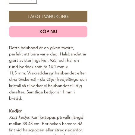
LÄGG I VARUKORG
KÖP NU
Detta halsband är en given favorit,
perfekt att bära varje dag. Halsbandet är
gjort av sterlingsilver, 925, och har en
rund berlock som är 14,1 mm x
11,5 mm. Vi skräddarsyr halsbandet efter
dina önskemål - du väljer kedjelängd och
kristall så tillverkar vi halsbandet till dig
därefter. Samtliga kedjor är 1 mm i
bredd.
Kedjor
Kort kedja:
Kan knäppas på valfri längd
mellan 38-43 cm. Berlocken hamnar då
fint vid halsgropen eller strax nedanför.