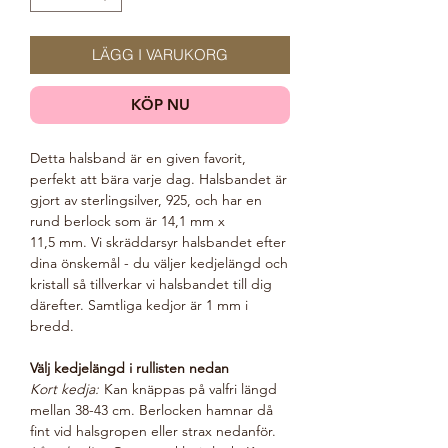
LÄGG I VARUKORG
KÖP NU
Detta halsband är en given favorit,
perfekt att bära varje dag. Halsbandet är
gjort av sterlingsilver, 925, och har en
rund berlock som är 14,1 mm x
11,5 mm. Vi skräddarsyr halsbandet efter
dina önskemål - du väljer kedjelängd och
kristall så tillverkar vi halsbandet till dig
därefter. Samtliga kedjor är 1 mm i
bredd.
Välj kedjelängd i rullisten nedan
Kort kedja:
Kan knäppas på valfri längd
mellan 38-43 cm. Berlocken hamnar då
fint vid halsgropen eller strax nedanför.