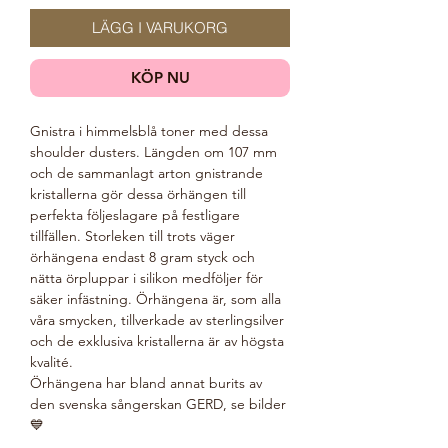
LÄGG I VARUKORG
KÖP NU
Gnistra i himmelsblå toner med dessa
shoulder dusters. Längden om 107 mm
och de sammanlagt arton gnistrande
kristallerna gör dessa örhängen till
perfekta följeslagare på festligare
tillfällen. Storleken till trots väger
örhängena endast 8 gram styck och
nätta örpluppar i silikon medföljer för
säker infästning. Örhängena är, som alla
våra smycken, tillverkade av sterlingsilver
och de exklusiva kristallerna är av högsta
kvalité.
Örhängena har bland annat burits av
den svenska sångerskan GERD, se bilder
💙