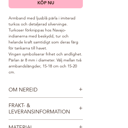
KÖP NU
Armband med ljusblå pärla i imiterad
turkos och detaljerad silvervinge.
Turkoser förknippas hos Navajo-
indianerna med beskydd, tur och
helande kraft samtidigt som deras färg
för tankarna till havet.
Vingen symboliserar frihet och andlighet.
Pärlan är 8 mm i diameter. Välj mellan två
armbandslängder, 15-18 cm och 15-20
cm.
OM NEREID
Nereiderna var i grekisk mytologi
FRAKT- &
havsguden Nerus döttrar. De styrde över
LEVERANSINFORMATION
olika delar av havet och utgjorde
tillsammans havsguden Poseidons hov.
Fri frakt inom Sverige. Dina smycken
Nereiderna var kända för att vara
MATERIAL