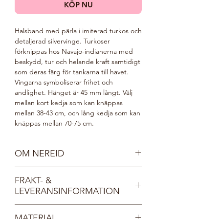
KÖP NU
Halsband med pärla i imiterad turkos och
detaljerad silvervinge. Turkoser
förknippas hos Navajo-indianerna med
beskydd, tur och helande kraft samtidigt
som deras färg för tankarna till havet.
Vingarna symboliserar frihet och
andlighet. Hänget är 45 mm långt. Välj
mellan kort kedja som kan knäppas
mellan 38-43 cm, och lång kedja som kan
knäppas mellan 70-75 cm.
OM NEREID
Nereiderna var i grekisk mytologi
FRAKT- &
havsguden Nerus döttrar. De styrde över
LEVERANSINFORMATION
olika delar av havet och utgjorde
tillsammans havsguden Poseidons hov.
Fri frakt inom Sverige. Dina smycken
Nereiderna var kända för att vara
MATERIAL