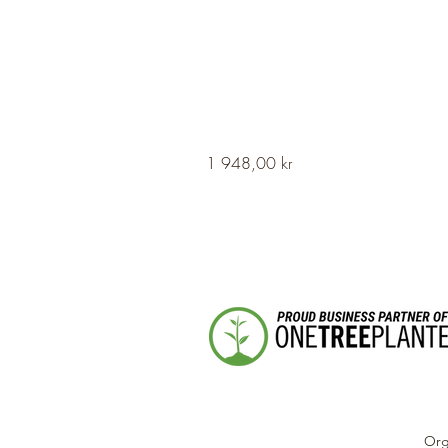
HERVOR
Pris
1 948,00 kr
Cross
Fleury
Long
Silver
Necklace
Org