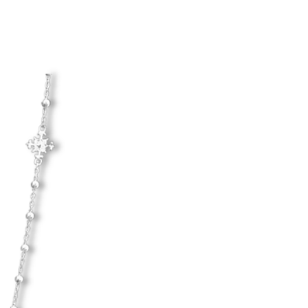
Hanna Ardéhn