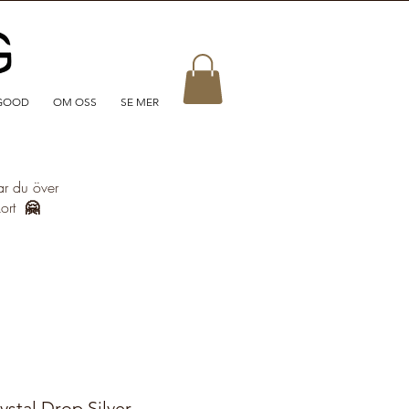
GOOD
OM OSS
SE MER
ar du över
kort
🤗
stal Drop Silver