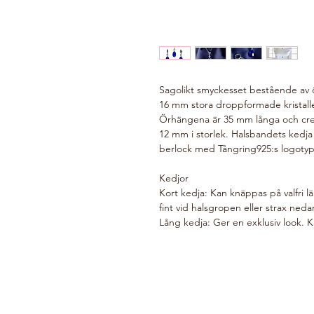
Sagolikt smyckesset bestående av 
16 mm stora droppformade kristaller
Örhängena är 35 mm långa och creole
12 mm i storlek. Halsbandets kedja
berlock med Tångring925:s logotyp, 
Kedjor
Kort kedja: Kan knäppas på valfri 
fint vid halsgropen eller strax neda
Lång kedja: Ger en exklusiv look. 