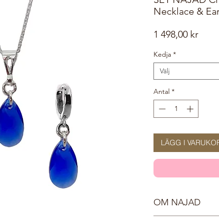
Necklace & Ear
Pris
1 498,00 kr
Kedja
*
Välj
Antal
*
LÄGG I VARUKO
OM NAJAD