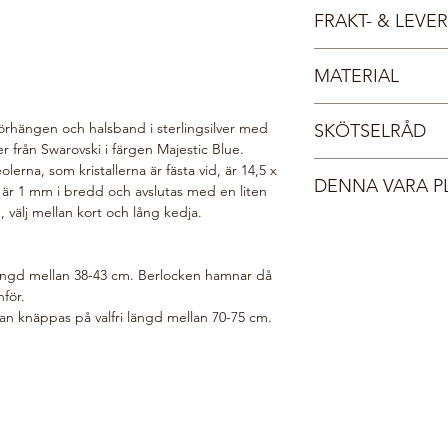
Möt våra vackra nymf
FRAKT- & LEV
sjöar och vattendrag 
gnistrande som det k
Fri frakt inom Sverige
spralliga och glada. 
MATERIAL
Dina smycken leverera
deras smycken kommer
smyckesask med Tångr
Sterlingsilver 925
i sin tur i ett vadder
örhängen och halsband i sterlingsilver med
SKÖTSELRÅD
Kristaller från Swarov
till dig. Du får ett ma
 från Swarovski i färgen Majestic Blue.
postats, normalt sett
Pärlor och kristaller
rna, som kristallerna är fästa vid, är 14,5 x
smycke inom 1-4 dag
DENNA VARA P
ytbeläggning vilken g
 är 1 mm i bredd och avslutas med en liten
Brinner det i knutarna
behålla smyckets lyst
välj mellan kort och lång kedja.
Din beställning gör v
tangring925@outlook.c
ber vi dig följa dessa
i vår webshop planter
Förvara smycket sk
välgörenhetsorganis
originalförpacknin
längd mellan 38-43 cm. Berlocken hamnar då
här:
Do Good Look 
Ta på smycket sist
nför.
Ta alltid av smyck
Kan knäppas på valfri längd mellan 70-75 cm.
diskar.
Applicera hårspra
produkter innan
d
Rengör smycket r
med en torr, mjuk 
Undvik kontakt me