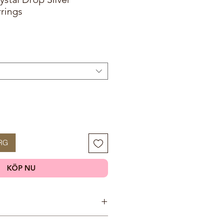
rings
RG
KÖP NU