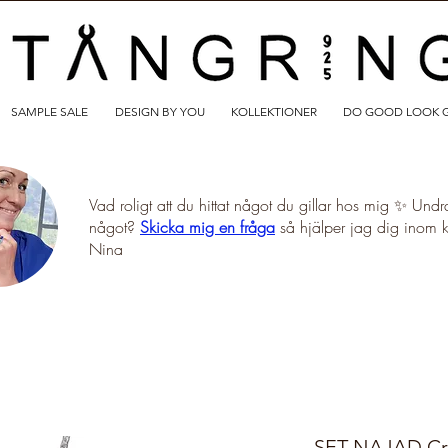
SAMPLE SALE
DESIGN BY YOU
KOLLEKTIONER
DO GOOD LOOK 
Vad roligt att du hittat något du gillar hos mig ✨ Undr
något?
Skicka mig en fråga
så hjälper jag dig inom 
Nina
SET NAJAD Cry