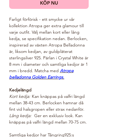
KÖP NU
Farligt förförisk - ett smycke ur vår
kollektion Atropa ger extra glamour till
varje outfit. Välj mellan kort eller lång
kedja, se specifikation nedan. Berlocken,
inspirerad av växten Atropa Belladonna
är, liksom kedjan, av guldpläterat
sterlingsilver 925. Pärlan i Crystal White är
8 mm i diameter och samtliga kedjor är 1
mm i bredd. Matcha med
Atropa
belladonna Golden Earrings.
Kedjelängd
Kort kedja:
Kan knäppas på valfri längd
mellan 38-43 cm. Berlocken hamnar då
fint vid halsgropen eller strax nedanför.
Lång kedja:
Ger en exklusiv look. K
an
knäppas på valfri längd mellan 70-75 cm.
Samtliga kedjor har Tångring925:s