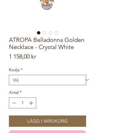
ATROPA Belladonna Golden
Necklace - Crystal White
Pris
1 158,00 kr
Kedja
*
Antal
*
LÄGG I VARUKORG