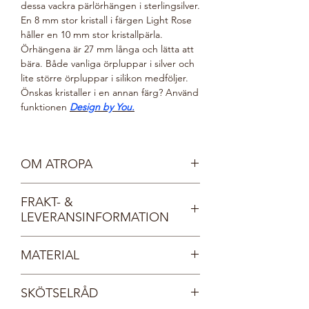
dessa vackra pärlörhängen i sterlingsilver.
En 8 mm stor kristall i färgen Light Rose
håller en 10 mm stor kristallpärla.
Örhängena är 27 mm långa och lätta att
bära. Både vanliga örpluppar i silver och
lite större örpluppar i silikon medföljer.
Önskas kristaller i en annan färg? Använd
funktionen
Design by You.
OM ATROPA
Vår sköna gudinna Atropa är mild, vänlig
FRAKT- &
och mystisk. Hon vakar över skogens alla
LEVERANSINFORMATION
djur och växter och bär smycken
inspirerade av naturen. Atropas omtanke
Fri frakt inom Sverige.
för allt levande gör valet av pärlor enkelt
MATERIAL
Dina smycken levereras i en vacker, FSC-
- de tillverkas av finaste kristall, så inga
certifierad smyckesask med
musslor kommer till skada.
Sterlingsilver 925
Tångring925:s logotyp. Asken lägger vi i
SKÖTSELRÅD
Kristall
sin tur i ett vadderat FSC-certifierat