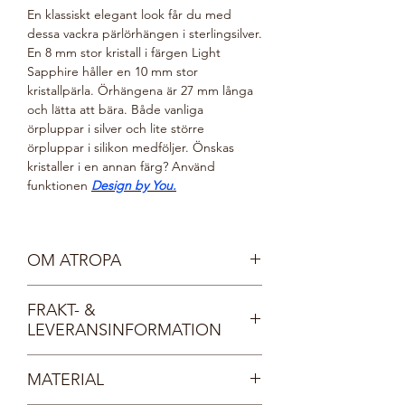
En klassiskt elegant look får du med
dessa vackra pärlörhängen i sterlingsilver.
En 8 mm stor kristall i färgen Light
Sapphire håller en 10 mm stor
kristallpärla. Örhängena är 27 mm långa
och lätta att bära. Både vanliga
örpluppar i silver och lite större
örpluppar i silikon medföljer. Önskas
kristaller i en annan färg? Använd
funktionen
Design by You.
OM ATROPA
Vår sköna gudinna Atropa är mild, vänlig
FRAKT- &
och mystisk. Hon vakar över skogens alla
LEVERANSINFORMATION
djur och växter och bär smycken
inspirerade av naturen. Atropas omtanke
Fri frakt inom Sverige.
för allt levande gör valet av pärlor enkelt
MATERIAL
Dina smycken levereras i en vacker, FSC-
- de tillverkas av finaste kristall, så inga
certifierad smyckesask med