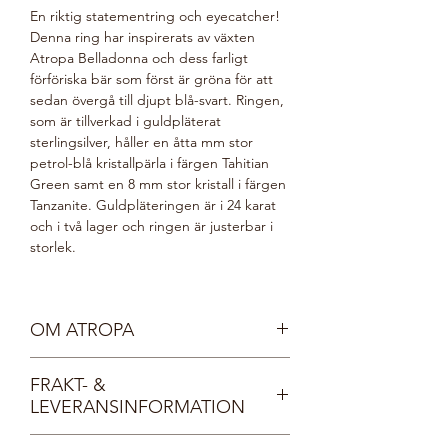
En riktig statementring och eyecatcher!
Denna ring har inspirerats av växten
Atropa Belladonna och dess farligt
förföriska bär som först är gröna för att
sedan övergå till djupt blå-svart. Ringen,
som är tillverkad i guldpläterat
sterlingsilver, håller en åtta mm stor
petrol-blå kristallpärla i färgen Tahitian
Green samt en 8 mm stor kristall i färgen
Tanzanite. Guldpläteringen är i 24 karat
och i två lager och ringen är justerbar i
storlek.
OM ATROPA
Vår sköna gudinna Atropa är mild, vänlig
FRAKT- &
och mystisk. Hon vakar över skogens alla
LEVERANSINFORMATION
djur och växter och bär smycken
inspirerade av naturen. Atropas omtanke
Fri frakt inom Sverige, direkt till din