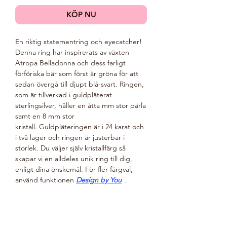
KÖP NU
En riktig statementring och eyecatcher!
Denna ring har inspirerats av växten
Atropa Belladonna och dess farligt
förföriska bär som först är gröna för att
sedan övergå till djupt blå-svart. Ringen,
som är tillverkad i guldpläterat
sterlingsilver, håller en åtta mm stor pärla
samt en 8 mm stor
kristall. Guldpläteringen är i 24 karat och
i två lager och ringen är justerbar i
storlek. Du väljer själv kristallfärg så
skapar vi en alldeles unik ring till dig,
enligt dina önskemål.
För fler färgval,
använd funktionen
Design by You
.