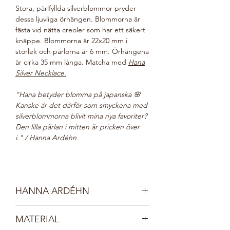
Stora, pärlfyllda silverblommor pryder
dessa ljuvliga örhängen. Blommorna är
fästa vid nätta creoler som har ett säkert
knäppe. Blommorna är 22x20 mm i
storlek och pärlorna är 6 mm. Örhängena
är cirka 35 mm långa. Matcha med
Hana
Silver Necklace.
"Hana betyder blomma på japanska 🌸
Kanske är det därför som smyckena med
silverblommorna blivit mina nya favoriter?
Den lilla pärlan i mitten är pricken över
i." / Hanna Ardéhn
HANNA ARDÉHN
Inspirerad av en förvildad trädgård
MATERIAL
lanserar filmstjärnan Hanna Ardéhn sin