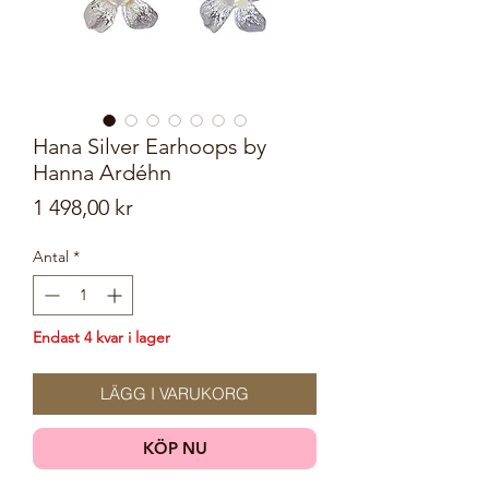
Hana Silver Earhoops by
Hanna Ardéhn
Pris
1 498,00 kr
Antal
*
Endast 4 kvar i lager
LÄGG I VARUKORG
KÖP NU