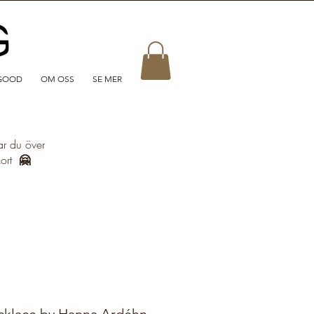
GOOD
OM OSS
SE MER
ar du över
kort
🤗
cklace by Hanna Ardéhn