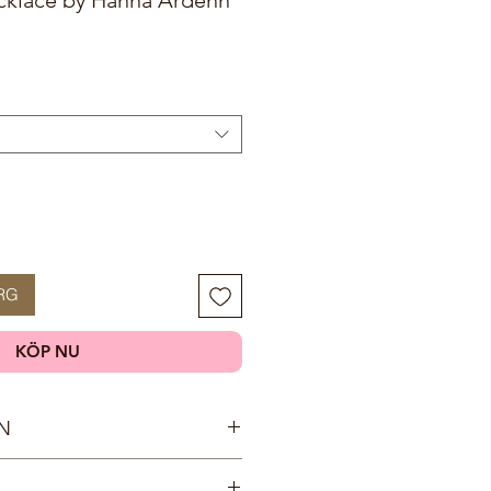
RG
KÖP NU
N
ldad trädgård lanserar filmstjärnan