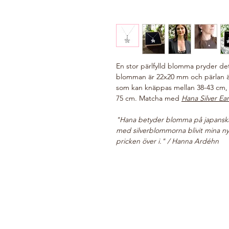
En stor pärlfylld blomma pryder dett
blomman är 22x20 mm och pärlan är
som kan knäppas mellan 38-43 cm, 
75 cm. Matcha med
Hana Silver Ea
"Hana betyder blomma på japanska
med silverblommorna blivit mina nya 
pricken över i." / Hanna Ardéhn