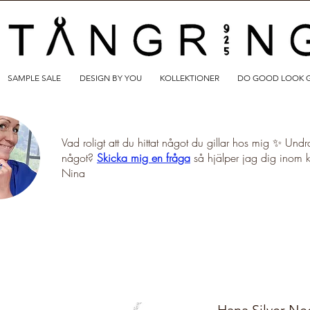
SAMPLE SALE
DESIGN BY YOU
KOLLEKTIONER
DO GOOD LOOK 
Vad roligt att du hittat något du gillar hos mig ✨ Undr
något?
Skicka mig en fråga
så hjälper jag dig inom 
Nina
Hana Silver Ne