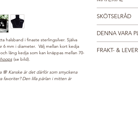
Hanna Ardéhn sin för
med Tångring925. Upp
Sterlingsilver 925
spindlar och små fladd
SKÖTSELRÅD
Kristallpärla
sterlingsilver.
Våra kristaller och kr
DENNA VARA P
vilken ger en fantasti
a halsband i finaste sterlingsilver. Själva
lyster och undvika att
Din beställning gör v
 6 mm i diameter. Välj mellan kort kedja
dessa skötselråd.
FRAKT- & LEV
i vår webshop planter
och lång kedja som kan knäppas mellan 70-
Förvara smycket sk
välgörenhetsorganis
rhoops
(se bild).
originalförpacknin
Fri frakt inom Sverige
här:
Do Good Look 
Ta på smycket sist
Dina smycken leverera
 🌸 Kanske är det därför som smyckena
Ta alltid av smyck
smyckesask med Tångr
favoriter? Den lilla pärlan i mitten är
Applicera hårspra
i sin tur i ett vadder
produkter innan
d
till dig. Du får ett ma
Rengör smycket r
postats, normalt sett
med en torr, mjuk 
Undvik kontakt me