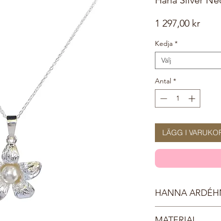
Pris
1 297,00 kr
Kedja
*
Välj
Antal
*
LÄGG I VARUKO
HANNA ARDÉH
Inspirerad av en förvi
MATERIAL