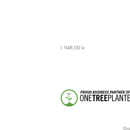
HERVOR
Pris
1 948,00 kr
Cross
Fleury
Long
Silver
Necklace
Org