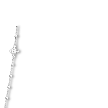
Hanna Ardéhn